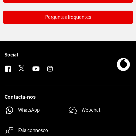
Perguntas frequentes
Follow
Social
us
Contacta-nos
WhatsApp
Webchat
Fala connosco